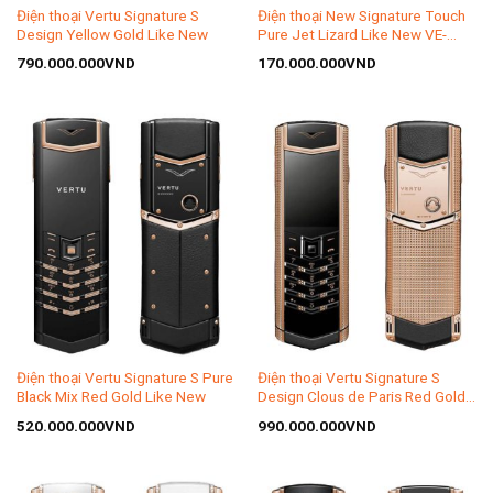
Điện thoại Vertu Signature S
Điện thoại New Signature Touch
Design Yellow Gold Like New
Pure Jet Lizard Like New VE-
1507
790.000.000
VND
170.000.000
VND
Điện thoại Vertu Signature S Pure
Điện thoại Vertu Signature S
Black Mix Red Gold Like New
Design Clous de Paris Red Gold
Like New
520.000.000
VND
990.000.000
VND