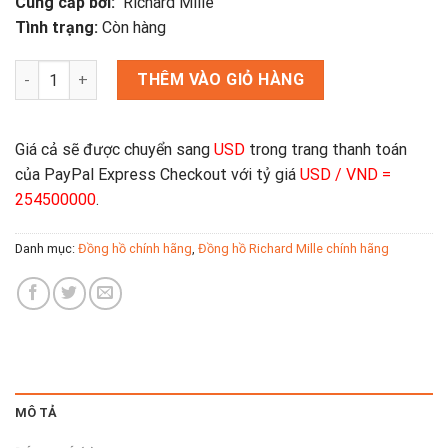
Cung cấp bởi:
Richard Mille
Tình trạng:
Còn hàng
Đồng Hồ Richard Mille RM010 Diamond White Gold số lượng
THÊM VÀO GIỎ HÀNG
Giá cả sẽ được chuyển sang
USD
trong trang thanh toán
của PayPal Express Checkout với tỷ giá
USD / VND =
254500000
.
Danh mục:
Đồng hồ chính hãng
,
Đồng hồ Richard Mille chính hãng
MÔ TẢ