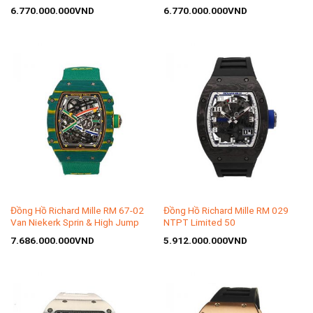
Felipe Massa Vàng Hồng
Rose Gold NTPT Carbon
6.770.000.000
VND
6.770.000.000
VND
Titanium
Đồng Hồ Richard Mille RM 67-02
Đồng Hồ Richard Mille RM 029
Van Niekerk Sprin & High Jump
NTPT Limited 50
7.686.000.000
VND
5.912.000.000
VND