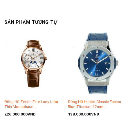
SẢN PHẨM TƯƠNG TỰ
Đồng Hồ Zenith Elite Lady Ultra
Đồng Hồ Hublot Classic Fusion
Thin Moonphase
Blue Titanium 42mm
18.2310.692/02.C709
542.NX.7170.LR
226.000.000
VND
138.000.000
VND