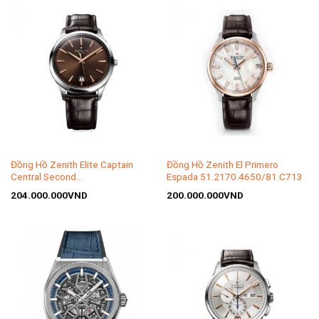
Đồng Hồ Zenith Elite Captain
Đồng Hồ Zenith El Primero
Central Second
Espada 51.2170.4650/81.C713
18.2020.670/01.C498
204.000.000
VND
200.000.000
VND