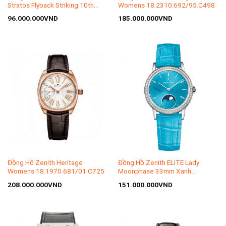
Stratos Flyback Striking 10th
Womens 18.2310.692/95.C498
24.2061.4057/67.C707
96.000.000
VND
185.000.000
VND
Đồng Hồ Zenith Heritage
Đồng Hồ Zenith ELITE Lady
Womens 18.1970.681/01.C725
Moonphase 33mm Xanh
16.2333.692/54.C817
208.000.000
VND
151.000.000
VND