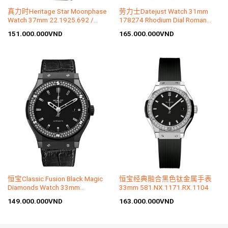
真力时Heritage Star Moonphase
劳力士Datejust Watch 31mm
Watch 37mm 22.1925.692 /
178274 Rhodium Dial Roman
01.C725
Number Dial
151.000.000
VND
165.000.000
VND
恒宝Classic Fusion Black Magic
恒宝经典融合黑色钛金属手表
Diamonds Watch 33mm
33mm 581.NX.1171.RX.1104
581.CM.1170.LR.1104
149.000.000
VND
163.000.000
VND