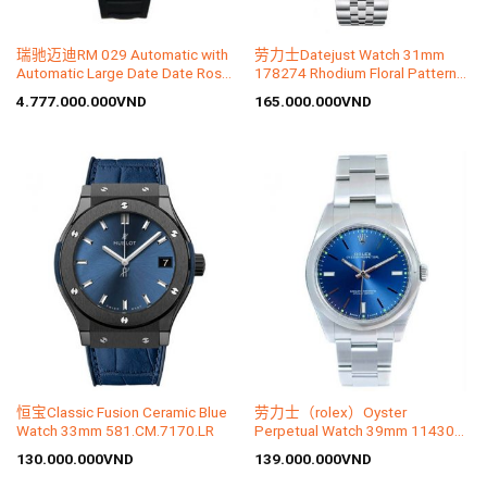
瑞驰迈迪RM 029 Automatic with
劳力士Datejust Watch 31mm
Automatic Large Date Date Rose
178274 Rhodium Floral Pattern
Gold
Dial
4.777.000.000
VND
165.000.000
VND
恒宝Classic Fusion Ceramic Blue
劳力士（rolex）Oyster
Watch 33mm 581.CM.7170.LR
Perpetual Watch 39mm 114300
Blue Dial
130.000.000
VND
139.000.000
VND