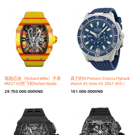
瑞驰迈迪（Richard Mille）手表
真力时El Primero Stratos Flyback
RM27-03陀飞轮Rafael Nadal
Watch 45.5mm 03.2067.405 /
RM27-03 CA FQ
51.R514
29.750.000.000
VND
151.000.000
VND