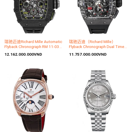
瑞驰迈迪Richard Mille Automatic
瑞驰迈迪（Richard Mille）
Flyback Chronograph RM 11-03
Flyback Chronograph Dual Time
Carbon
Zone RM 11-02 Carbon
12.162.000.000
VND
11.757.000.000
VND