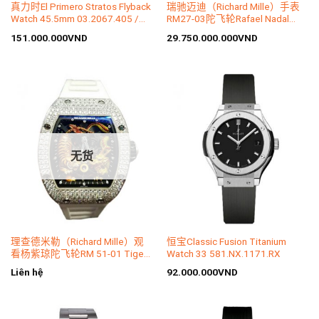
真力时El Primero Stratos Flyback
瑞驰迈迪（Richard Mille）手表
Watch 45.5mm 03.2067.405 /
RM27-03陀飞轮Rafael Nadal
51.R514
RM27-03 CA FQ
151.000.000
VND
29.750.000.000
VND
无货
理查德米勒（Richard Mille）观
恒宝Classic Fusion Titanium
看杨紫琼陀飞轮RM 51-01 Tiger
Watch 33 581.NX.1171.RX
and Dragon
Liên hệ
92.000.000
VND