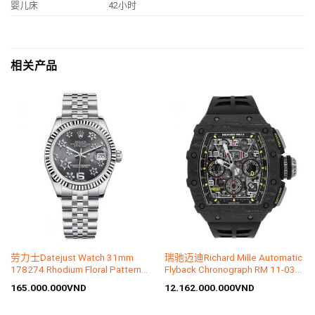
婴儿床
42小时
相关产品
劳力士Datejust Watch 31mm
瑞驰迈迪Richard Mille Automatic
178274 Rhodium Floral Pattern
Flyback Chronograph RM 11-03
Dial
Carbon
165.000.000
VND
12.162.000.000
VND