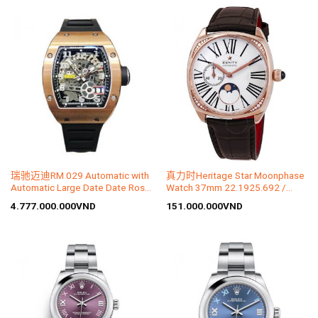
瑞驰迈迪RM 029 Automatic with
真力时Heritage Star Moonphase
Automatic Large Date Date Rose
Watch 37mm 22.1925.692 /
Gold
01.C725
4.777.000.000
VND
151.000.000
VND