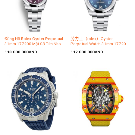
Đồng Hồ Rolex Oyster Perpetual
劳力士（rolex）Oyster
31mm 177200 Mặt Số Tím Nho
Perpetual Watch 31mm 177200
Cọc Số la Mã
Blue Dial
113.000.000
VND
112.000.000
VND